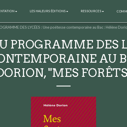
ENTATION
LES HALEURS ÉDITIONS
RESSOURCES
COMMA
OGRAMME DES LYCÉES : Une poétesse contemporaine au Bac : Hélène Dorion
AU PROGRAMME DES L
ONTEMPORAINE AU B
DORION, "MES FORÊTS