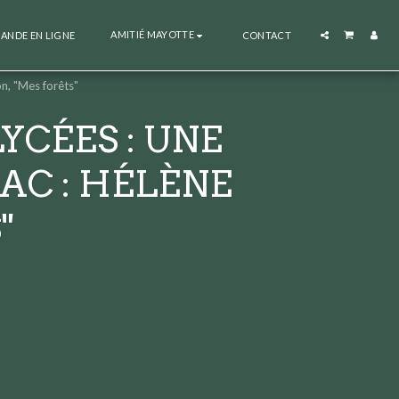
AMITIÉ MAYOTTE
NDE EN LIGNE
CONTACT
, "Mes forêts"
YCÉES : UNE
AC : HÉLÈNE
"