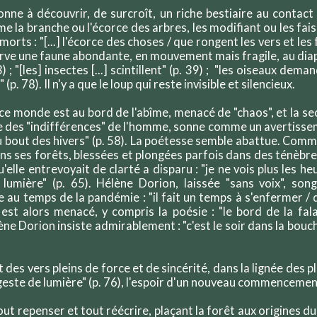
nne à découvrir, de surcroît, un riche bestiaire au contact
e la branche ou l'écorce des arbres, les modifiant ou les fa
morts : "[...] l'écorce des choses / que rongent les vers et les 
rve une faune abondante, en mouvement mais fragile, au diapa
) ; "[les] insectes [...] scintillent" (p. 39) ; "les oiseaux dema
" (p. 78). Il n'y a que le loup qui reste invisible et silencieux.
 ce monde est au bord de l'abîme, menacé de "chaos", et la sec
e des "indifférences" de l'homme, sonne comme un avertisseme
au bout des hivers" (p. 58). La poétesse semble abattue. Comm
ns ses forêts, blessées et plongées parfois dans des ténèbre
lle entrevoyait de clarté a disparu : "je ne vois plus les heu
lumière" (p. 65). Hélène Dorion, laissée "sans voix", song
au temps de la pandémie : "il fait un temps à s'enfermer /
t est alors menacé, y compris la poésie : "le bord de la fal
ène Dorion insiste admirablement : "c'est le soir dans la bouch
t des vers pleins de force et de sincérité, dans la lignée des plu
n geste de lumière" (p. 76), l'espoir d'un nouveau commenceme
 tout repenser et tout réécrire, plaçant la forêt aux origines