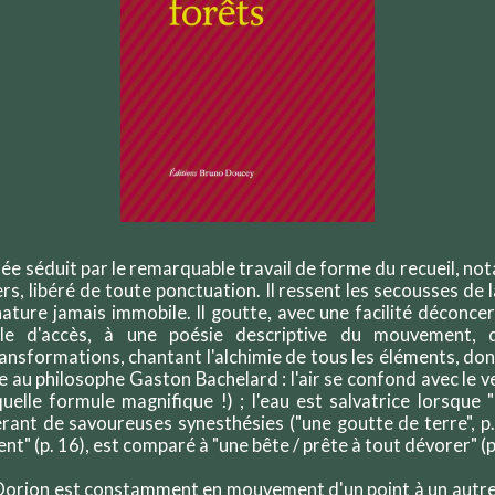
lée séduit par le remarquable travail de forme du recueil, n
rs, libéré de toute ponctuation. Il ressent les secousses de l
nature jamais immobile. Il goutte, avec une facilité déconc
icile d'accès, à une poésie descriptive du mouvement,
nsformations, chantant l'alchimie de tous les éléments, dont
 au philosophe Gaston Bachelard : l'air se confond avec le v
elle formule magnifique !) ; l'eau est salvatrice lorsque "l
érant de savoureuses synesthésies ("une goutte de terre", p. 
nt" (p. 16), est comparé à "une bête / prête à tout dévorer" (p
Dorion est constamment en mouvement d'un point à un autre 