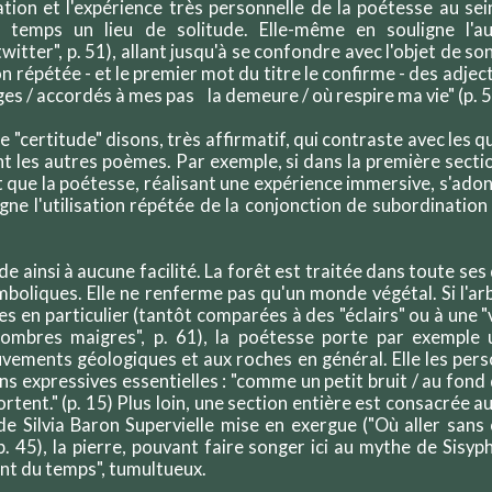
iation et l'expérience très personnelle de la poétesse au sei
 temps un lieu de solitude. Elle-même en souligne l'aut
tter", p. 51), allant jusqu'à se confondre avec l'objet de so
ion répétée - et le premier mot du titre le confirme - des adjec
ges / accordés à mes pas la demeure / où respire ma vie" (p. 
de "certitude" disons, très affirmatif, qui contraste avec les 
 les autres poèmes. Par exemple, si dans la première sectio
est que la poétesse, réalisant une expérience immersive, s'ad
e l'utilisation répétée de la conjonction de subordination "si
e ainsi à aucune facilité. La forêt est traitée dans toute ses
ymboliques. Elle ne renferme pas qu'un monde végétal. Si l'a
nes en particulier (tantôt comparées à des "éclairs" ou à une "v
"ombres maigres", p. 61), la poétesse porte par exemple 
uvements géologiques et aux roches en général. Elle les pers
ns expressives essentielles : "comme un petit bruit / au fond d
 portent." (p. 15) Plus loin, une section entière est consacrée 
 de Silvia Baron Supervielle mise en exergue ("Où aller sa
 p. 45), la pierre, pouvant faire songer ici au mythe de Sisyp
ent du temps", tumultueux.