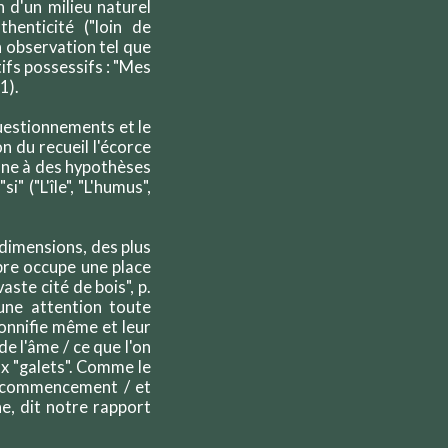
n d'un milieu naturel
henticité ("loin de
n observation tel que
tifs possessifs : "Mes
51).
questionnements et le
n du recueil l'écorce
onne à des hypothèses
" ("L'île", "L'humus",
 dimensions, des plus
rbre occupe une place
aste cité de bois", p.
une attention toute
onnifie même et leur
e l'âme / ce que l'on
aux "galets". Comme le
ns commencement / et
he, dit notre rapport