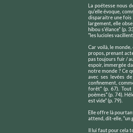
La poétesse nous do
qu'elle évoque, comm
disparaitre une fois 
largement, elle obse
hibou s'élance" (p. 33
"les lucioles vacillent
Car voilà, le monde,
propos, prenant act
pas toujours fuir / 
espoir, immergée da
notre monde ? Ce qu'e
avec ses levées de 
confinement, comme 
forêt" (p. 67). Tou
poèmes" (p. 74). Hél
est vide" (p. 79).
Elle offre là pourtan
attend, dit-elle, "u
Il lui faut pour cela