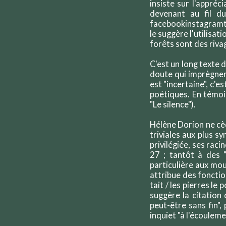
insiste sur l'appréc
devenant au fil du
facebookinstagramtwi
le suggère l'utilisat
forêts sont des riva
C'est un long texte 
doute qui imprègnent
est "incertaine", c'
poétiques. En témoign
"Le silence").
Hélène Dorion ne cèd
triviales aux plus s
privilégiée, ses raci
27 ; tantôt à des 
particulière aux mo
attribue des fonctio
tait / les pierres le
suggère la citation
peut-être sans fin",
inquiet "à l'écoulem