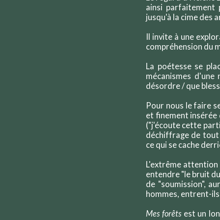
ainsi parfaitement 
jusqu'à la cime des 
Il invite à une expl
compréhension du 
La poétesse se plac
mécanismes d'une n
désordre / que bless
Pour nous le faire s
et finement insérée
("j'écoute cette parti
déchiffrage de tout
ce qui se cache derriè
L'extrême attention 
entendre "le bruit du
de "soumission", au
hommes, entrent-ils
Mes forêts
est un lon