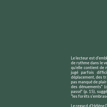
Le lecteur est d'emb
de rythme dans le ve
qu'elle contient de 
jugé parfois diff
déplacement, des tra
pas manqué de plaire
des dénuements" (qu
passé" (p. 15), sugg
"les forêts s'embrase
Le regard d'Hélène 