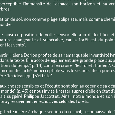
perceptible l'immensité de l'espace, son horizon et sa vert
arbres.
oration de soi, non comme piège solipsiste, mais comme chemi
monde.
e ainsi en position de veille sensorielle afin d'identifier 
ature changeante et vulnérable, car la forêt est du point
ent les vents".
entir, Hélène Dorion profite de sa remarquable inventivité ly
 dans le texte. Elle accorde également une grande place au
tion / du temps", p. 14) car à l'en croire, "les forêts hurlent". 
 un monde caché, imperceptible sans le secours de la poétess
re "le rideau [qui] s'effrite."
aux choses sensibles et l'écoute sont bien au coeur de sa dém
 monde" (p. 45) et nous invite à rester auprès d'elle en état d
rait suggéré Philippe Jaccottet. Ainsi, notre monde et son i
 progressivement en écho avec celui des forêts.
g texte inséré à chaque section du recueil, reconnaissable 