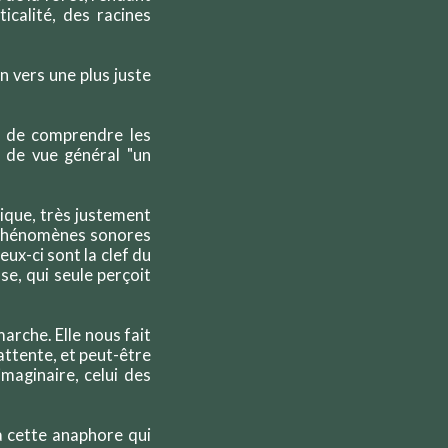
icalité, des racines
n vers une plus juste
et de comprendre les
 de vue général "un
rique, très justement
x phénomènes sonores
Ceux-ci sont la clef du
e, qui seule perçoit
arche. Elle nous fait
'attente, et peut-être
maginaire, celui des
à cette anaphore qui