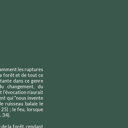
otamment les ruptures
a forêt et de tout ce
ertante dans ce genre
 du changement, du
 l'évocation n'aurait
ent qui "nous invente
e ruisseau balaie le
25) ; le feu, lorsque
. 34).
de la forêt, rendant