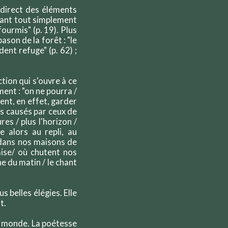
 direct des éléments
isant tout simplement
fourmis" (p. 19). Plus
son de la forêt : "le
ndent refuge" (p. 62) ;
tion qui s'ouvre à ce
nt : "on ne pourra /
ent, en effet, garder
s causés par ceux de
res / plus l'horizon /
e alors au repli, au
 dans nos maisons de
aise/ où chutent nos
e du matin / le chant
s belles élégies. Elle
nt.
 du monde. La poétesse