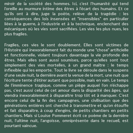
miroir de la société des hommes. Ici, c’est l’humanité qui tend
l’oreille au murmure intime des êtres à l'écart des humains. Et ce
qu’ils ont à dire, juge la poète, relève de la tragédie : les
conséquences des lois insensées et "insensibles" en particulier
liées à la guerre, à l'industrie et à la technique, enclenchant des
mécaniques où les vies sont sacrifiées. Les vies les plus nues, les
plus fragiles.
Fragiles, ces vies le sont doublement. Elles sont victimes de
l’Histoire qui inexorablement fait du monde une "chose" artificielle
et fonctionnelle, violant toujours davantage la vie profonde des
êtres. Mais elles sont aussi soumises, parce qu’elles sont tout
simplement des vies mortelles, à un grand maître : le temps
inflexible qui les emporte. Tout le livre se déroule dans le suspens
d’une seule nuit, la dernière avant la venue de la mort, une nuit que
l’écriture tente d’étirer autant que possible, mais en vain. Le temps
de l’imminence tragique, comme un piège auquel l’on n’échappe
pas, c’est aussi celui de cet amour dans la disparité des âges, qui
viendra inexorablement à disparaître trop tôt et à manquer. C’est
encore celui de la fin des campagnes, une civilisation que des
générations entières ont cherché à transmettre et qu’on étouffe
et fait disparaître, à coup d’engins, de petits chantiers en petits
chantiers. Mais si Louise Pommeret écrit ce poème de la dernière
nuit, l'ultime nuit, l’angoisse, omniprésente dans le recueil, est
pourtant vaincue.