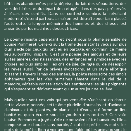
bâtisses abandonnées par la déprise, du fait des séparations, des
vies déchirées, et du départ des refugiés dans des pays préservés,
à l'écart des conflits. Dans ce contexte sombre, la soi-disant
modernité s'étend partout, la maison est détruite pour faire place à
l’autoroute, la longue mémoire des hommes et des choses est
anéantie par les machines destructrices.
Le poème résiste cependant et s’écrit sous la plume sensible de
Louise Pommeret. Celle-ci suit la trame des instants vécus sur plus
d’un siècle par ceux qui ont eu en partage, en commun, ce même
lieu aujourd'hui disparu. C'est une poésie des amours et de leurs
suites amères, des naissances, des enfances en symbiose avec les
choses les plus simples : les cris de joie, de rage ou de désespoir,
les rêves aussi. Par de brèves évocations, et un style elliptique
glissant à travers l’amas des années, la poète
ressuscite ces émois
éphémères que les vies humaines sèment dans le ciel de la
mémoire, véritable constellation des sentiments les plus poignants
qui s’espacent et dérivent avant qu’un autre jour ne se lève.
Mais quelles sont ces voix qui peuvent
dire
, s’unissant en chœur,
cette vivante pensée, cette âme plurielle d’humains et d’animaux,
d’animaux et de plantes, de plantes et d’eaux, qui forme un lieu
habité et qu’on écrase sous le goudron des routes ? Ces voix,
Louise Pommeret a jugé qu’elle ne pouvaient être humaines. Elle a
composé une chorale sans parole, à qui elle prête ses mots, les
mots de la poète. Rien à voir avec une fable où les animaux sont le